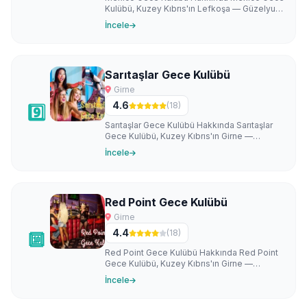
Kulübü, Kuzey Kıbrıs'ın Lefkoşa — Güzelyurt
- Lefkoşa Yolu, Alayköy bölgesinde …
İncele
Sarıtaşlar Gece Kulübü
Girne
4.6
(18)
9️⃣
Sarıtaşlar Gece Kulübü Hakkında Sarıtaşlar
Gece Kulübü, Kuzey Kıbrıs'ın Girne —
Güzelyalı bölgesinde faaliyet gösteren k…
İncele
Red Point Gece Kulübü
Girne
4.4
(18)
🔟
Red Point Gece Kulübü Hakkında Red Point
Gece Kulübü, Kuzey Kıbrıs'ın Girne —
Güzelyalı bölgesinde faaliyet gösteren
İncele
kök…