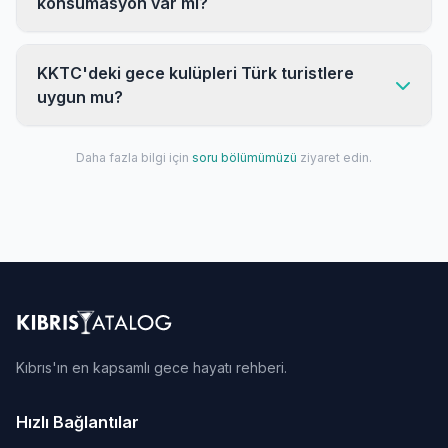
konsümasyon var mı?
KKTC'deki gece kulüpleri Türk turistlere
uygun mu?
Daha fazla bilgi için
soru bölümümüzü
ziyaret edin.
Kıbrıs'ın en kapsamlı gece hayatı rehberi.
Hızlı Bağlantılar