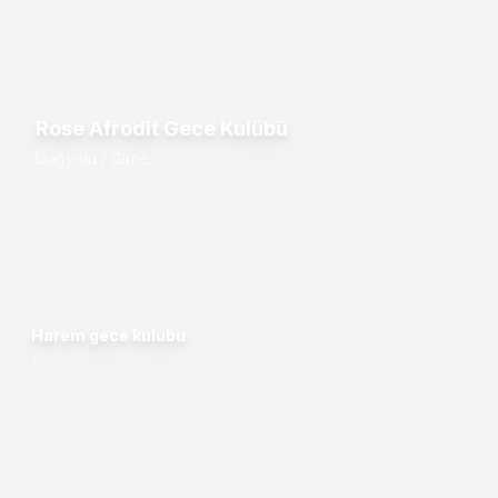
Rose Afrodit Gece Kulübü
Dağyolu / Girne
Harem gece kulubu
/