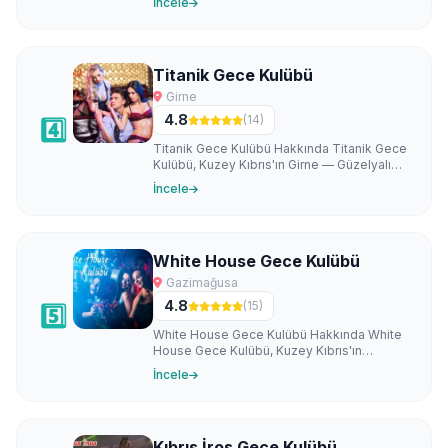
İncele
Titanik Gece Kulübü
Girne
4.8
(14)
4️⃣
Titanik Gece Kulübü Hakkında Titanik Gece
Kulübü, Kuzey Kıbrıs'ın Girne — Güzelyalı
bölgesinde faaliyet gösteren köklü b…
İncele
White House Gece Kulübü
Gazimağusa
4.8
(15)
5️⃣
White House Gece Kulübü Hakkında White
House Gece Kulübü, Kuzey Kıbrıs'ın
Gazimağusa — Mutluyaka bölgesinde
İncele
faaliyet gös…
Kıbrıs İros Gece Kulübü