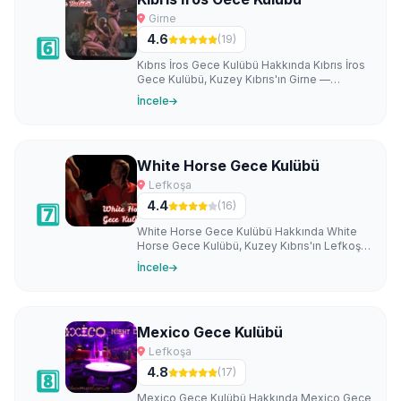
Girne
4.6
(19)
6️⃣
Kıbrıs İros Gece Kulübü Hakkında Kıbrıs İros
Gece Kulübü, Kuzey Kıbrıs'ın Girne —
Yeşilyurt bölgesinde faaliyet gösteren…
İncele
White Horse Gece Kulübü
Lefkoşa
4.4
(16)
7️⃣
White Horse Gece Kulübü Hakkında White
Horse Gece Kulübü, Kuzey Kıbrıs'ın Lefkoşa
— Alayköy bölgesinde faaliyet gösteren…
İncele
Mexico Gece Kulübü
Lefkoşa
4.8
(17)
8️⃣
Mexico Gece Kulübü Hakkında Mexico Gece