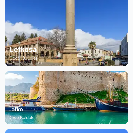
Lefkoşa
Gece Kulübleri
Lefke
Gece Kulübleri