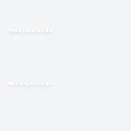
Playboy Gece Kulübü
Girne Merkez / Girne
Miss me gece kulubu
/