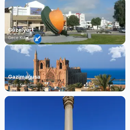
Güzelyurt
Gece Kulübleri
Gazimağusa
Gece Kulübleri