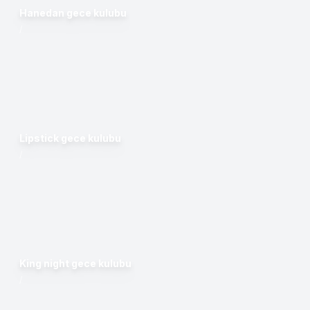
Hanedan gece kulubu
/
Lipstick gece kulubu
/
King night gece kulubu
/