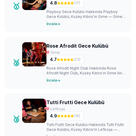
4.8
(17)
🥇
Playboy Gece Kulübü Hakkında Playboy
Gece Kulübü, Kuzey Kıbrıs'ın Girne — Girne
Merkez bölgesinde faaliyet gösteren kökl…
İncele
Rose Afrodit Gece Kulübü
Girne
4.7
(23)
🥈
Rose Afrodit Night Club Hakkında Rose
Afrodit Night Club, Kuzey Kıbrıs'ın Girne iline
bağlı Değirmenlik bölgesinde faali…
İncele
Tutti Frutti Gece Kulübü
Lefkoşa
4.9
(16)
🥉
Tutti Frutti Gece Kulübü Hakkında Tutti Frutti
Gece Kulübü, Kuzey Kıbrıs'ın Lefkoşa —
Alayköy bölgesinde faaliyet göster…