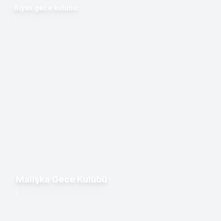
Biyax gece kulubu
/
Malişka Gece Kulübü
/