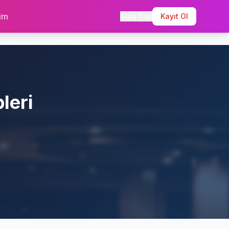
şim
Giriş Yap
Kayıt Ol
leri