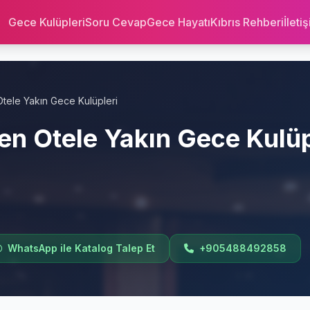
Gece Kulüpleri
Soru Cevap
Gece Hayatı
Kıbrıs Rehberi
İleti
tele Yakın Gece Kulüpleri
en Otele Yakın Gece Kulüp
WhatsApp ile Katalog Talep Et
+905488492858