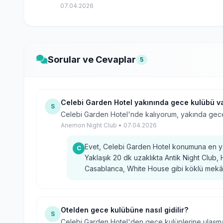
07.04.2026
Sorular ve Cevaplar
5
Celebi Garden Hotel yakınında gece kulübü v
S
Celebi Garden Hotel'nde kalıyorum, yakında gece
Anemon Night Club • 07.04.2026
Evet, Celebi Garden Hotel konumuna en y
C
Yaklaşık 20 dk uzaklıkta Antik Night Club
Casablanca, White House gibi köklü mekânla
Otelden gece kulübüne nasıl gidilir?
S
Celebi Garden Hotel'den gece kulüplerine ulaşmak