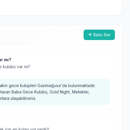
Soru Sor
ar mı?
 kulübü var mı?
akın gece kulüpleri Gazimağusa'da bulunmaktadır.
, Hasan Baba Gece Kulübü, Gold Night, Melekler,
ra ulaşabilirsiniz.
 için en kolay yol nedir?