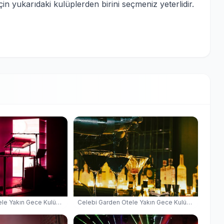
 yukarıdaki kulüplerden birini seçmeniz yeterlidir.
Celebi Garden Otele Yakın Gece Kulüpleri — İskele Gece Kulübü
Celebi Garden Otele Yakın Gece Kulüpleri — İskele Gece Kulübü