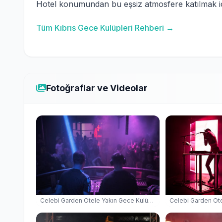
Hotel konumundan bu eşsiz atmosfere katılmak için
Tüm Kıbrıs Gece Kulüpleri Rehberi →
Fotoğraflar ve Videolar
Celebi Garden Otele Yakın Gece Kulüpleri — İskele Gece Kulübü